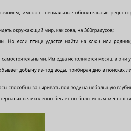
онянием, именно специальные обонятельные рецептор
деть окружающий мир, как сова, на 360градусов;
ы. Но если птице удастся найти на ключ или родник
 самостоятельными. Им едва исполняется месяц, а они у
обывает добычу из-под воды, прибирая дно в поисках л
касы способны заныривать под воду на небольшую глуби
пернатых великолепно бегает по болотистым местностя