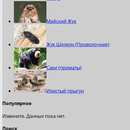
Майский Жук
Жук Щелкун (Проволочник)
Саки (приматы)
Илистый прыгун
Популярное
Извините. Данных пока нет.
Поиск