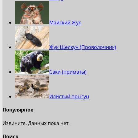
Майский Жук
Жук Щелкун (Проволочник)
Саки (приматы)
Илистый прыгун
Популярное
Извините. Данных пока нет.
Поиск