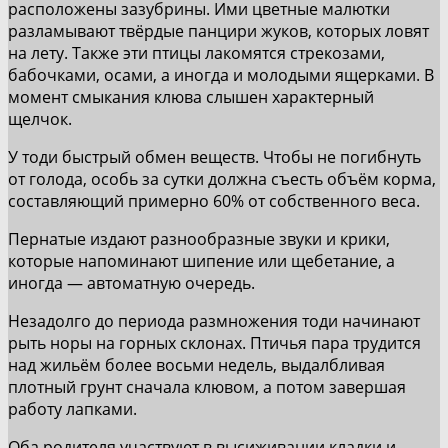
расположены зазубрины. Ими цветные малютки
разламывают твёрдые панцири жуков, которых ловят
на лету. Также эти птицы лакомятся стрекозами,
бабочками, осами, а иногда и молодыми ящерками. В
момент смыкания клюва слышен характерный
щелчок.
У тоди быстрый обмен веществ. Чтобы не погибнуть
от голода, особь за сутки должна съесть объём корма,
составляющий примерно 60% от собственного веса.
Пернатые издают разнообразные звуки и крики,
которые напоминают шипение или щебетание, а
иногда — автоматную очередь.
Незадолго до периода размножения тоди начинают
рыть норы на горных склонах. Птичья пара трудится
над жильём более восьми недель, выдалбливая
плотный грунт сначала клювом, а потом завершая
работу лапками.
Оба родителя участвуют в высиживании кладки и