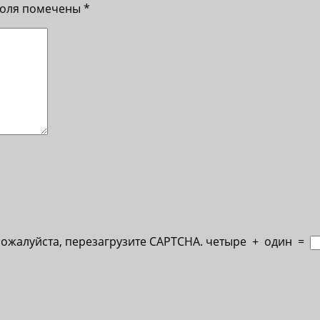
поля помечены
*
Пожалуйста, перезагрузите CAPTCHA.
четыре
+
один
=