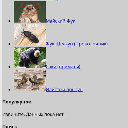
Майский Жук
Жук Щелкун (Проволочник)
Саки (приматы)
Илистый прыгун
Популярное
Извините. Данных пока нет.
Поиск