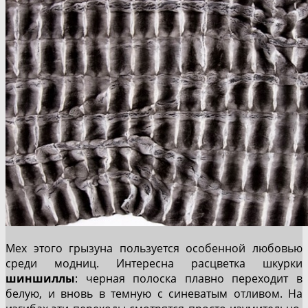
Мех этого грызуна пользуется особенной любовью
среди модниц. Интересна расцветка шкурки
шиншиллы
: черная полоска плавно переходит в
белую, и вновь в темную с синеватым отливом. На