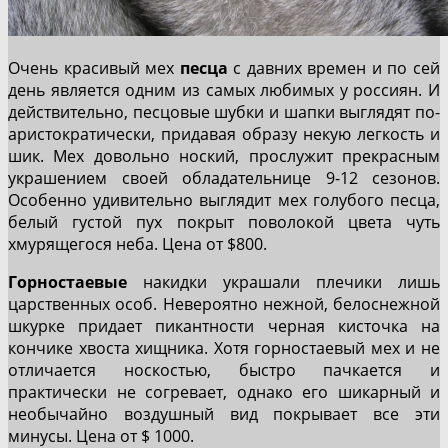
Очень красивый мех
песца
с давних времен и по сей
день является одним из самых любимых у россиян. И
действительно, песцовые шубки и шапки выглядят по-
аристократически, придавая образу некую легкость и
шик. Мех довольно ноский, прослужит прекрасным
украшением своей обладательнице 9-12 сезонов.
Особенно удивительно выглядит мех голубого песца,
белый густой пух покрыт поволокой цвета чуть
хмурящегося неба. Цена от $800.
Горностаевые
накидки украшали плечики лишь
царственных особ. Невероятно нежной, белоснежной
шкурке придает пикантности черная кисточка на
кончике хвоста хищника. Хотя горностаевый мех и не
отличается носкостью, быстро пачкается и
практически не согревает, однако его шикарный и
необычайно воздушный вид покрывает все эти
минусы. Цена от $ 1000.