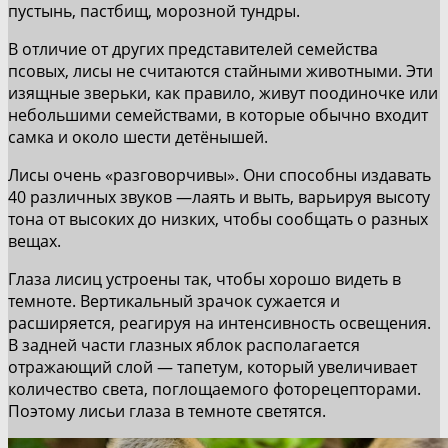
пустынь, пастбищ, морозной тундры.
В отличие от других представителей семейства
псовых, лисы не считаются стайными животными. Эти
изящные зверьки, как правило, живут поодиночке или
небольшими семействами, в которые обычно входит
самка и около шести детёнышей.
Лисы очень «разговорчивы». Они способны издавать
40 различных звуков —лаять и выть, варьируя высоту
тона от высоких до низких, чтобы сообщать о разных
вещах.
Глаза лисиц устроены так, чтобы хорошо видеть в
темноте. Вертикальный зрачок сужается и
расширяется, реагируя на интенсивность освещения.
В задней части глазных яблок располагается
отражающий слой — тапетум, который увеличивает
количество света, поглощаемого фоторецепторами.
Поэтому лисьи глаза в темноте светятся.