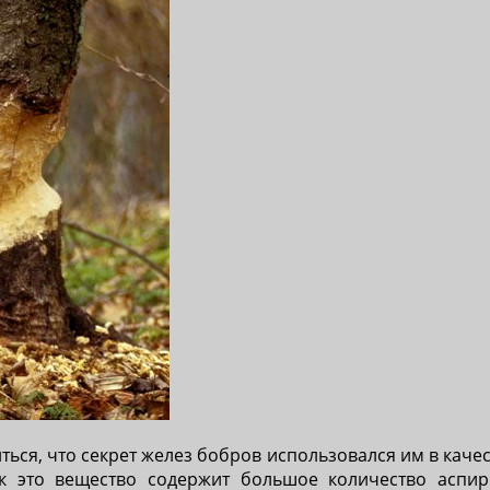
ться, что секрет желез бобров использовался им в качес
ак это вещество содержит большое количество аспир