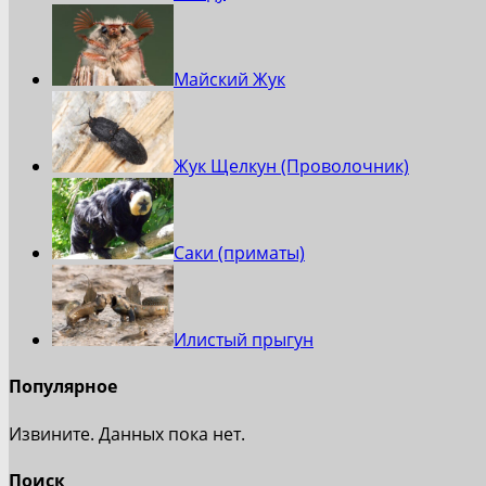
Майский Жук
Жук Щелкун (Проволочник)
Саки (приматы)
Илистый прыгун
Популярное
Извините. Данных пока нет.
Поиск