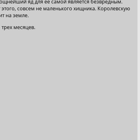
е мощнейший яд для ее самой является безвредным.
т этого, совсем не маленького хищника. Королевскую
т на земле.
 трех месяцев.