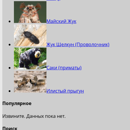
Майский Жук
Жук Щелкун (Проволочник)
Саки (приматы)
Илистый прыгун
Популярное
Извините. Данных пока нет.
Поиск