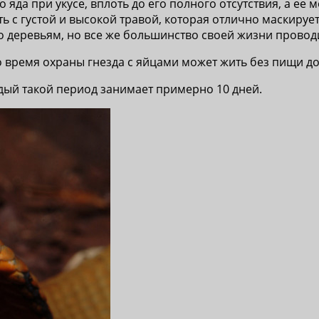
о яда при укусе, вплоть до его полного отсутствия, а е
ь с густой и высокой травой, которая отлично маскируе
по деревьям, но все же большинство своей жизни проводи
во время охраны гнезда с яйцами может жить без пищи до
ждый такой период занимает примерно 10 дней.