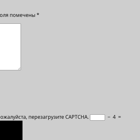
поля помечены
*
Пожалуйста, перезагрузите CAPTCHA.
−
4
=