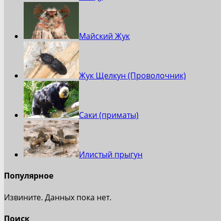
Майский Жук
Жук Щелкун (Проволочник)
Саки (приматы)
Илистый прыгун
Популярное
Извините. Данных пока нет.
Поиск