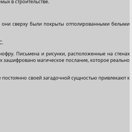
ых в строительстве.
се они сверху были покрыты отполированными белыми
С.
нофру. Письмена и рисунки, расположенные на стенах
них зашифровано магическое послание, которое реально
ые постоянно своей загадочной сущностью привлекают к