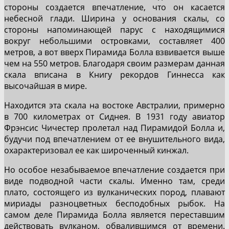
стороны создается впечатление, что он касается
небесной глади. Ширина у основания скалы, со
стороны напоминающей парус с находящимися
вокруг небольшими островками, составляет 400
метров, а вот вверх Пирамида Болла взвивается выше
чем на 550 метров. Благодаря своим размерам данная
скала вписана в Книгу рекордов Гиннесса как
высочайшая в мире.
Находится эта скала на востоке Австралии, примерно
в 700 километрах от Сиднея. В 1931 году авиатор
Фрэнсис Чичестер пролетал над Пирамидой Болла и,
будучи под впечатлением от ее внушительного вида,
охарактеризовал ее как широченный кинжал.
Но особое незабываемое впечатление создается при
виде подводной части скалы. Именно там, среди
плато, состоящего из вулканических пород, плавают
мириады разноцветных бесподобных рыбок. На
самом деле Пирамида Болла является переставшим
действовать вулканом, обвалившимся от времени.